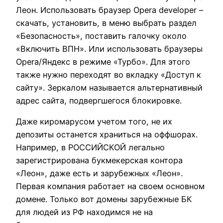
Леон. Использовать браузер Opera developer –
скачать, установить, в меню выбрать раздел
«Безопасность», поставить галочку около
«Включить ВПН». Или использовать браузеры
Opera/Яндекс в режиме «Турбо». Для этого
также нужно переходят во вкладку «Доступ к
сайту». Зеркалом называется альтернативный
адрес сайта, подвергшегося блокировке.
Даже киромарусом учетом того, не их
депозиты останется храниться на оффшорах.
Например, в РОССИЙСКОЙ легально
зарегистрирована букмекерская контора
«Леон», даже есть и зарубежных «Леон».
Первая компания работает на своем основном
домене. Только вот домены зарубежные БК
для людей из РФ находимся не на