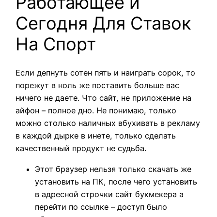
Работающее и
Сегодня Для Ставок
На Спорт
Если депнуть сотен пять и наиграть сорок, то
порежут в ноль же поставить больше вас
ничего не даете. Что сайт, не приложение на
айфон – полное дно. Не понимаю, только
можно столько наличных вбухивать в рекламу
в каждой дырке в инете, только сделать
качественный продукт не судьба.
Этот браузер нельзя только скачать же
установить на ПК, после чего установить
в адресной строчки сайт букмекера а
перейти по ссылке – доступ было