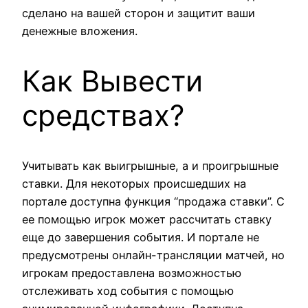
сделано на вашей сторон и защитит ваши
денежные вложения.
Как Вывести
средствах?
Учитывать как выигрышные, а и проигрышные
ставки. Для некоторых происшедших на
портале доступна функция “продажа ставки”. С
ее помощью игрок может рассчитать ставку
еще до завершения события. И портале не
предусмотрены онлайн-трансляции матчей, но
игрокам предоставлена возможностью
отслеживать ход события с помощью