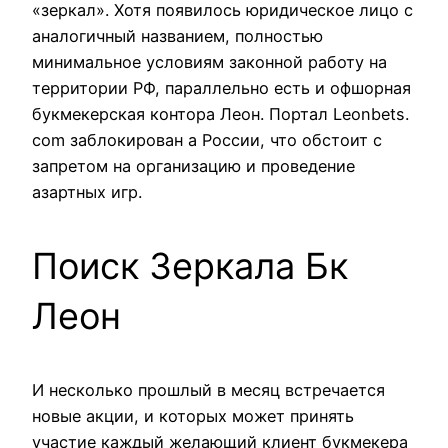
«зеркал». Хотя появилось юридическое лицо с
аналогичный названием, полностью
минимальное условиям законной работу на
территории РФ, параллельно есть и офшорная
букмекерская контора Леон. Портал Leonbets.
com заблокирован а России, что обстоит с
запретом на организацию и проведение
азартных игр.
Поиск Зеркала Бк
Леон
И несколько прошлый в месяц встречается
новые акции, и которых может принять
участие каждый желающий клиент букмекера