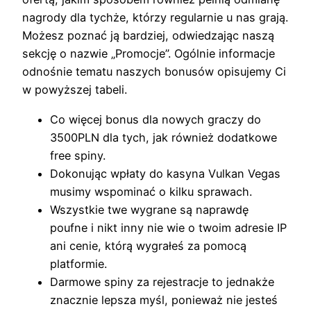
nagrody dla tychże, którzy regularnie u nas grają.
Możesz poznać ją bardziej, odwiedzając naszą
sekcję o nazwie „Promocje”. Ogólnie informacje
odnośnie tematu naszych bonusów opisujemy Ci
w powyższej tabeli.
Co więcej bonus dla nowych graczy do
3500PLN dla tych, jak również dodatkowe
free spiny.
Dokonując wpłaty do kasyna Vulkan Vegas
musimy wspominać o kilku sprawach.
Wszystkie twe wygrane są naprawdę
poufne i nikt inny nie wie o twoim adresie IP
ani cenie, którą wygrałeś za pomocą
platformie.
Darmowe spiny za rejestracje to jednakże
znacznie lepsza myśl, ponieważ nie jesteś