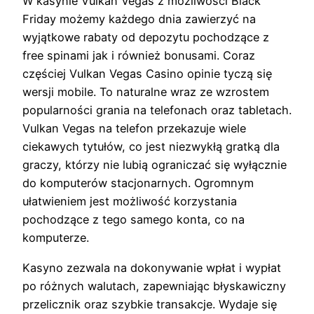
W kasynie Vulkan Vegas z możliwości Black
Friday możemy każdego dnia zawierzyć na
wyjątkowe rabaty od depozytu pochodzące z
free spinami jak i również bonusami. Coraz
częściej Vulkan Vegas Casino opinie tyczą się
wersji mobile. To naturalne wraz ze wzrostem
popularności grania na telefonach oraz tabletach.
Vulkan Vegas na telefon przekazuje wiele
ciekawych tytułów, co jest niezwykłą gratką dla
graczy, którzy nie lubią ograniczać się wyłącznie
do komputerów stacjonarnych. Ogromnym
ułatwieniem jest możliwość korzystania
pochodzące z tego samego konta, co na
komputerze.
Kasyno zezwala na dokonywanie wpłat i wypłat
po różnych walutach, zapewniając błyskawiczny
przelicznik oraz szybkie transakcje. Wydaje się