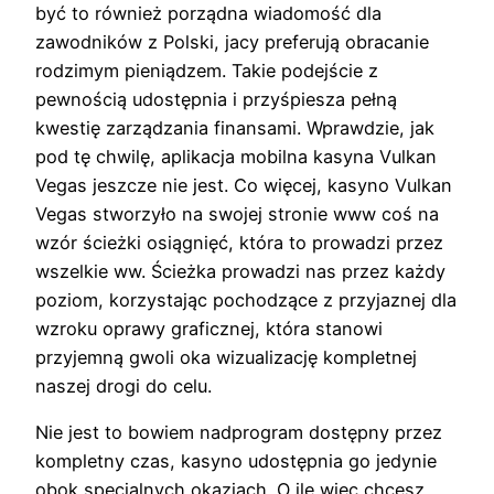
być to również porządna wiadomość dla
zawodników z Polski, jacy preferują obracanie
rodzimym pieniądzem. Takie podejście z
pewnością udostępnia i przyśpiesza pełną
kwestię zarządzania finansami. Wprawdzie, jak
pod tę chwilę, aplikacja mobilna kasyna Vulkan
Vegas jeszcze nie jest. Co więcej, kasyno Vulkan
Vegas stworzyło na swojej stronie www coś na
wzór ścieżki osiągnięć, która to prowadzi przez
wszelkie ww. Ścieżka prowadzi nas przez każdy
poziom, korzystając pochodzące z przyjaznej dla
wzroku oprawy graficznej, która stanowi
przyjemną gwoli oka wizualizację kompletnej
naszej drogi do celu.
Nie jest to bowiem nadprogram dostępny przez
kompletny czas, kasyno udostępnia go jedynie
obok specjalnych okazjach. O ile więc chcesz