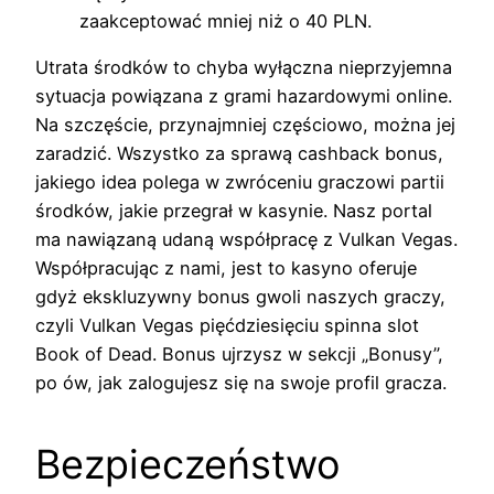
zaakceptować mniej niż o 40 PLN.
Utrata środków to chyba wyłączna nieprzyjemna
sytuacja powiązana z grami hazardowymi online.
Na szczęście, przynajmniej częściowo, można jej
zaradzić. Wszystko za sprawą cashback bonus,
jakiego idea polega w zwróceniu graczowi partii
środków, jakie przegrał w kasynie. Nasz portal
ma nawiązaną udaną współpracę z Vulkan Vegas.
Współpracując z nami, jest to kasyno oferuje
gdyż ekskluzywny bonus gwoli naszych graczy,
czyli Vulkan Vegas pięćdziesięciu spinna slot
Book of Dead. Bonus ujrzysz w sekcji „Bonusy”,
po ów, jak zalogujesz się na swoje profil gracza.
Bezpieczeństwo