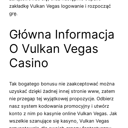
zakładkę Vulkan Vegas logowanie i rozpocząć
grę.
Główna Informacja
O Vulkan Vegas
Casino
Tak bogatego bonusu nie zaakceptować można
uzyskać dzięki żadnej innej stronie www, zatem
nie przegap tej wyjątkowej propozycje. Odbierz
nasz system kodowania promocyjny i utwórz
konto z nim po kasynie online Vulkan Vegas. Jak
wszelkie szanujące się kasyno, Vulkan Vegas