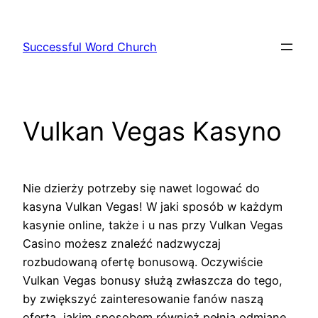
Skip
to
Successful Word Church
content
Vulkan Vegas Kasyno
Nie dzierży potrzeby się nawet logować do
kasyna Vulkan Vegas! W jaki sposób w każdym
kasynie online, także i u nas przy Vulkan Vegas
Casino możesz znaleźć nadzwyczaj
rozbudowaną ofertę bonusową. Oczywiście
Vulkan Vegas bonusy służą zwłaszcza do tego,
by zwiększyć zainteresowanie fanów naszą
ofertą, jakim sposobem również pełnią odmianę