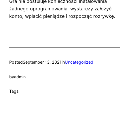
Gra nie postuluje konieczności instalowania
żadnego oprogramowania, wystarczy założyć
konto, wpłacić pieniądze i rozpocząć rozrywkę.
Posted
September 13, 2021
in
Uncategorized
by
admin
Tags: