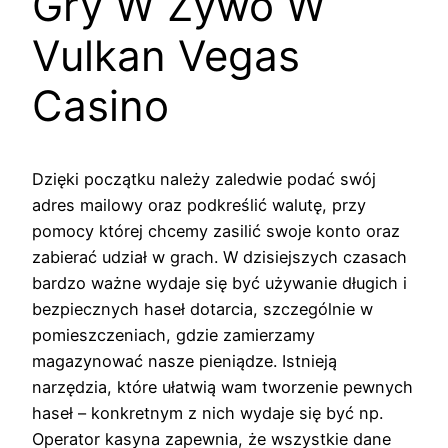
Gry W Żywo W
Vulkan Vegas
Casino
Dzięki początku należy zaledwie podać swój
adres mailowy oraz podkreślić walutę, przy
pomocy której chcemy zasilić swoje konto oraz
zabierać udział w grach. W dzisiejszych czasach
bardzo ważne wydaje się być używanie długich i
bezpiecznych haseł dotarcia, szczególnie w
pomieszczeniach, gdzie zamierzamy
magazynować nasze pieniądze. Istnieją
narzędzia, które ułatwią wam tworzenie pewnych
haseł – konkretnym z nich wydaje się być np.
Operator kasyna zapewnia, że wszystkie dane