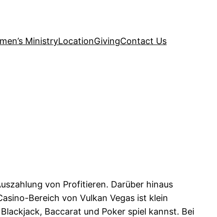
en’s Ministry
Location
Giving
Contact Us
 Auszahlung von Profitieren. Darüber hinaus
asino-Bereich von Vulkan Vegas ist klein
 Blackjack, Baccarat und Poker spiel kannst. Bei