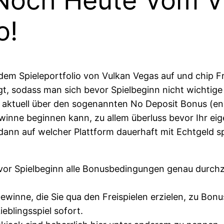
 Noch Heute Vom V
o!
 dem Spieleportfolio von Vulkan Vegas auf und chip Fr
egt, sodass man sich bevor Spielbeginn nicht wichti
 aktuell über den sogenannten No Deposit Bonus (eng
winne beginnen kann, zu allem überluss bevor Ihr eig
ann auf welcher Plattform dauerhaft mit Echtgeld spi
 vor Spielbeginn alle Bonusbedingungen genau durch
 Gewinne, die Sie qua den Freispielen erzielen, zu B
ieblingsspiel sofort.