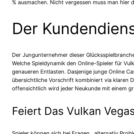
% ausmachen. Nicht vergessen muss man hier di
Der Kundendiens
Der Jungunternehmer dieser Glücksspielbranche 
Welche Spieldynamik den Online-Spieler für Vu
genaueren Entlasten. Dasjenige junge Online Cas
übersichtliche Vorschrift kombiniert via klare
offensichtlich wird jeder Neukunde mit einem 
Feiert Das Vulkan Vega
Spieler können sich bei Fragen , alternativ Pro