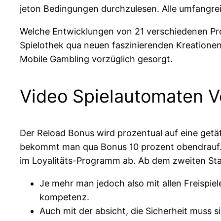
jeton Bedingungen durchzulesen. Alle umfangrei
Welche Entwicklungen von 21 verschiedenen Pro
Spielothek qua neuen faszinierenden Kreationen
Mobile Gambling vorzüglich gesorgt.
Video Spielautomaten V
Der Reload Bonus wird prozentual auf eine getä
bekommt man qua Bonus 10 prozent obendrauf. 
im Loyalitäts-Programm ab. Ab dem zweiten Sta
Je mehr man jedoch also mit allen Freispie
kompetenz.
Auch mit der absicht, die Sicherheit muss 