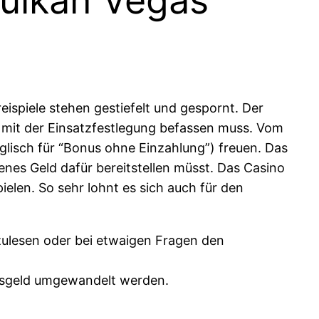
ulkan Vegas
eispiele stehen gestiefelt und gespornt. Der
ge mit der Einsatzfestlegung befassen muss. Vom
lisch für “Bonus ohne Einzahlung”) freuen. Das
enes Geld dafür bereitstellen müsst. Das Casino
elen. So sehr lohnt es sich auch für den
zulesen oder bei etwaigen Fragen den
onusgeld umgewandelt werden.