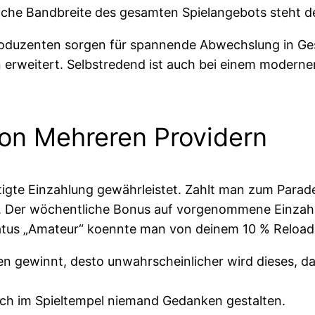
che Bandbreite des gesamten Spielangebots steht de
duzenten sorgen für spannende Abwechslung in Gest
 erweitert. Selbstredend ist auch bei einem moderne
on Mehreren Providern
tigte Einzahlung gewährleistet. Zahlt man zum Parade
Der wöchentliche Bonus auf vorgenommene Einzahlu
tus „Amateur“ koennte man von deinem 10 % Reload 
len gewinnt, desto unwahrscheinlicher wird dieses, da
sich im Spieltempel niemand Gedanken gestalten.