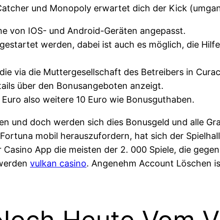
Catcher und Monopoly erwartet dich der Kick (umgan
hirme von IOS- und Android-Geräten angepasst.
estartet werden, dabei ist auch es möglich, die Hil
 die via die Muttergesellschaft des Betreibers in Cura
etails über den Bonusangeboten anzeigt.
hn Euro also weitere 10 Euro wie Bonusguthaben.
ühren und doch werden sich dies Bonusgeld und alle G
Fortuna mobil herauszufordern, hat sich der Spielhal
asino App die meisten der 2. 000 Spiele, die gegens
 werden
vulkan casino
. Angenehm Account Löschen ist