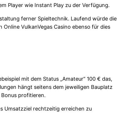
m Player wie Instant Play zu der Verfügung.
altung ferner Spieltechnik. Laufend würde die
n Online VulkanVegas Casino ebenso für dies
beispiel mit dem Status „Amateur“ 100 € das,
ngen hängt seitens dem jeweiligen Bauplatz
Bonus profitieren.
s Umsatzziel rechtzeitig erreichen zu