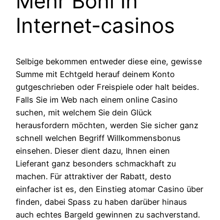
Mehr Boni In
Internet-casinos
Selbige bekommen entweder diese eine, gewisse
Summe mit Echtgeld herauf deinem Konto
gutgeschrieben oder Freispiele oder halt beides.
Falls Sie im Web nach einem online Casino
suchen, mit welchem Sie dein Glück
herausfordern möchten, werden Sie sicher ganz
schnell welchen Begriff Willkommensbonus
einsehen. Dieser dient dazu, Ihnen einen
Lieferant ganz besonders schmackhaft zu
machen. Für attraktiver der Rabatt, desto
einfacher ist es, den Einstieg atomar Casino über
finden, dabei Spass zu haben darüber hinaus
auch echtes Bargeld gewinnen zu sachverstand.