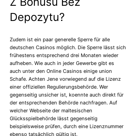
Z Bonusu Bez
Depozytu?
Zudem ist ein paar generelle Sperre für alle
deutschen Casinos möglich. Die Sperre lässt sich
frühestens entsprechend drei Monaten wieder
aufheben. Wie auch in jeder Gewerbe gibt es
auch unter den Online Casinos einige union
Schafe. Achten Jene vorwiegend auf die Lizenz
einer offiziellen Regulierungsbehörde. Wer
gegenseitig unsicher ist, koennte auch direkt für
der entsprechenden Behörde nachfragen. Auf
welcher Webseite der maltesischen
Glücksspielbehörde lässt gegenseitig
beispielsweise prüfen, durch eine Lizenznummer
ebenso tatsächlich gültig ist.