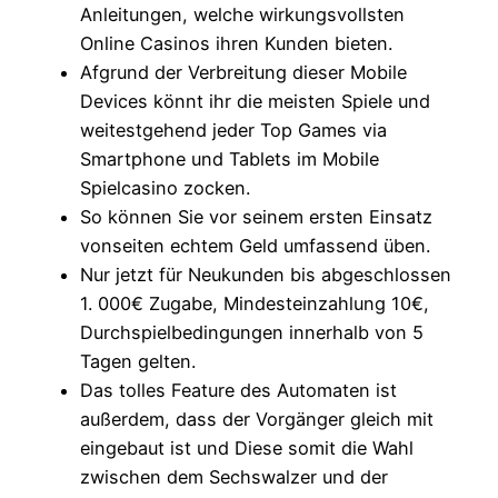
Anleitungen, welche wirkungsvollsten
Online Casinos ihren Kunden bieten.
Afgrund der Verbreitung dieser Mobile
Devices könnt ihr die meisten Spiele und
weitestgehend jeder Top Games via
Smartphone und Tablets im Mobile
Spielcasino zocken.
So können Sie vor seinem ersten Einsatz
vonseiten echtem Geld umfassend üben.
Nur jetzt für Neukunden bis abgeschlossen
1. 000€ Zugabe, Mindesteinzahlung 10€,
Durchspielbedingungen innerhalb von 5
Tagen gelten.
Das tolles Feature des Automaten ist
außerdem, dass der Vorgänger gleich mit
eingebaut ist und Diese somit die Wahl
zwischen dem Sechswalzer und der