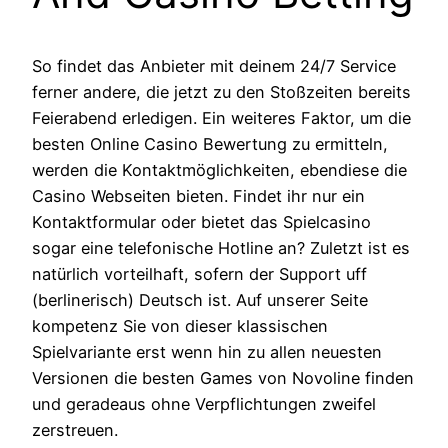
So findet das Anbieter mit deinem 24/7 Service
ferner andere, die jetzt zu den Stoßzeiten bereits
Feierabend erledigen. Ein weiteres Faktor, um die
besten Online Casino Bewertung zu ermitteln,
werden die Kontaktmöglichkeiten, ebendiese die
Casino Webseiten bieten. Findet ihr nur ein
Kontaktformular oder bietet das Spielcasino
sogar eine telefonische Hotline an? Zuletzt ist es
natürlich vorteilhaft, sofern der Support uff
(berlinerisch) Deutsch ist. Auf unserer Seite
kompetenz Sie von dieser klassischen
Spielvariante erst wenn hin zu allen neuesten
Versionen die besten Games von Novoline finden
und geradeaus ohne Verpflichtungen zweifel
zerstreuen.