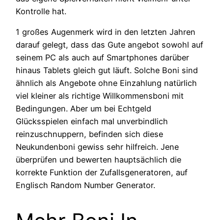
Kontrolle hat.
1 großes Augenmerk wird in den letzten Jahren
darauf gelegt, dass das Gute angebot sowohl auf
seinem PC als auch auf Smartphones darüber
hinaus Tablets gleich gut läuft. Solche Boni sind
ähnlich als Angebote ohne Einzahlung natürlich
viel kleiner als richtige Willkommensboni mit
Bedingungen. Aber um bei Echtgeld
Glücksspielen einfach mal unverbindlich
reinzuschnuppern, befinden sich diese
Neukundenboni gewiss sehr hilfreich. Jene
überprüfen und bewerten hauptsächlich die
korrekte Funktion der Zufallsgeneratoren, auf
Englisch Random Number Generator.