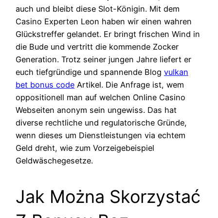
auch und bleibt diese Slot-Königin. Mit dem
Casino Experten Leon haben wir einen wahren
Glückstreffer gelandet. Er bringt frischen Wind in
die Bude und vertritt die kommende Zocker
Generation. Trotz seiner jungen Jahre liefert er
euch tiefgründige und spannende Blog
vulkan
bet bonus code
Artikel. Die Anfrage ist, wem
oppositionell man auf welchen Online Casino
Webseiten anonym sein ungewiss. Das hat
diverse rechtliche und regulatorische Gründe,
wenn dieses um Dienstleistungen via echtem
Geld dreht, wie zum Vorzeigebeispiel
Geldwäschegesetze.
Jak Można Skorzystać