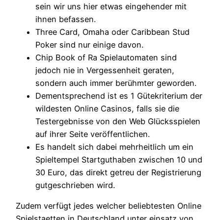
sein wir uns hier etwas eingehender mit
ihnen befassen.
Three Card, Omaha oder Caribbean Stud
Poker sind nur einige davon.
Chip Book of Ra Spielautomaten sind
jedoch nie in Vergessenheit geraten,
sondern auch immer berühmter geworden.
Dementsprechend ist es 1 Gütekriterium der
wildesten Online Casinos, falls sie die
Testergebnisse von den Web Glücksspielen
auf ihrer Seite veröffentlichen.
Es handelt sich dabei mehrheitlich um ein
Spieltempel Startguthaben zwischen 10 und
30 Euro, das direkt getreu der Registrierung
gutgeschrieben wird.
Zudem verfügt jedes welcher beliebtesten Online
Spielstaetten in Deutschland unter einsatz von