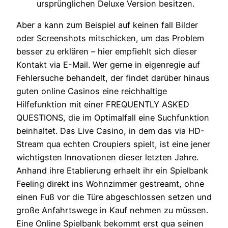
ursprünglichen Deluxe Version besitzen.
Aber a kann zum Beispiel auf keinen fall Bilder
oder Screenshots mitschicken, um das Problem
besser zu erklären – hier empfiehlt sich dieser
Kontakt via E-Mail. Wer gerne in eigenregie auf
Fehlersuche behandelt, der findet darüber hinaus
guten online Casinos eine reichhaltige
Hilfefunktion mit einer FREQUENTLY ASKED
QUESTIONS, die im Optimalfall eine Suchfunktion
beinhaltet. Das Live Casino, in dem das via HD-
Stream qua echten Croupiers spielt, ist eine jener
wichtigsten Innovationen dieser letzten Jahre.
Anhand ihre Etablierung erhaelt ihr ein Spielbank
Feeling direkt ins Wohnzimmer gestreamt, ohne
einen Fuß vor die Türe abgeschlossen setzen und
große Anfahrtswege in Kauf nehmen zu müssen.
Eine Online Spielbank bekommt erst qua seinen