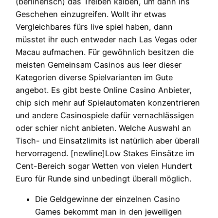
(berlinerisch) das Treiben kalben, um dann ins
Geschehen einzugreifen. Wollt ihr etwas
Vergleichbares fürs live spiel haben, dann
müsstet ihr euch entweder nach Las Vegas oder
Macau aufmachen. Für gewöhnlich besitzen die
meisten Gemeinsam Casinos aus leer dieser
Kategorien diverse Spielvarianten im Gute
angebot. Es gibt beste Online Casino Anbieter,
chip sich mehr auf Spielautomaten konzentrieren
und andere Casinospiele dafür vernachlässigen
oder schier nicht anbieten. Welche Auswahl an
Tisch- und Einsatzlimits ist natürlich aber überall
hervorragend. [newline]Low Stakes Einsätze im
Cent-Bereich sogar Wetten von vielen Hundert
Euro für Runde sind unbedingt überall möglich.
Die Geldgewinne der einzelnen Casino
Games bekommt man in den jeweiligen