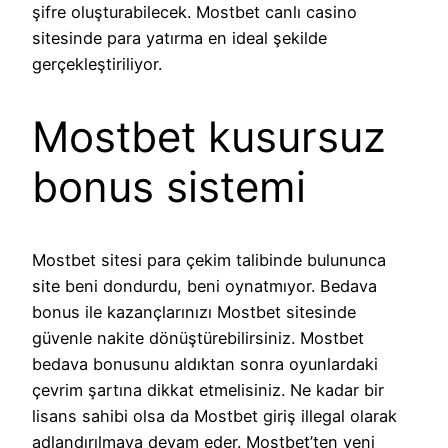
şifre oluşturabilecek. Mostbet canlı casino
sitesinde para yatırma en ideal şekilde
gerçekleştiriliyor.
Mostbet kusursuz
bonus sistemi
Mostbet sitesi para çekim talibinde bulununca
site beni dondurdu, beni oynatmıyor. Bedava
bonus ile kazançlarınızı Mostbet sitesinde
güvenle nakite dönüştürebilirsiniz. Mostbet
bedava bonusunu aldıktan sonra oyunlardaki
çevrim şartına dikkat etmelisiniz. Ne kadar bir
lisans sahibi olsa da Mostbet giriş illegal olarak
adlandırılmaya devam eder. Mostbet’ten yeni