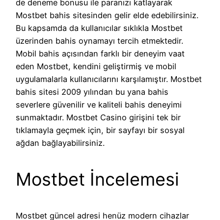
de deneme bonusu ile paranızı katlayarak
Mostbet bahis sitesinden gelir elde edebilirsiniz.
Bu kapsamda da kullanıcılar sıklıkla Mostbet
üzerinden bahis oynamayı tercih etmektedir.
Mobil bahis açısından farklı bir deneyim vaat
eden Mostbet, kendini geliştirmiş ve mobil
uygulamalarla kullanıcılarını karşılamıştır. Mostbet
bahis sitesi 2009 yılından bu yana bahis
severlere güvenilir ve kaliteli bahis deneyimi
sunmaktadır. Mostbet Casino girişini tek bir
tıklamayla geçmek için, bir sayfayı bir sosyal
ağdan bağlayabilirsiniz.
Mostbet İncelemesi
Mostbet güncel adresi henüz modern cihazlar