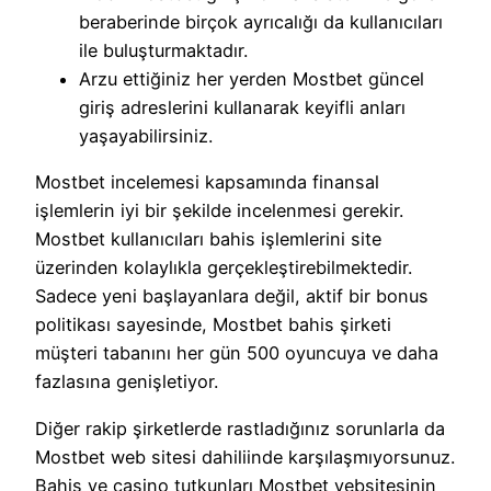
beraberinde birçok ayrıcalığı da kullanıcıları
ile buluşturmaktadır.
Arzu ettiğiniz her yerden Mostbet güncel
giriş adreslerini kullanarak keyifli anları
yaşayabilirsiniz.
Mostbet incelemesi kapsamında finansal
işlemlerin iyi bir şekilde incelenmesi gerekir.
Mostbet kullanıcıları bahis işlemlerini site
üzerinden kolaylıkla gerçekleştirebilmektedir.
Sadece yeni başlayanlara değil, aktif bir bonus
politikası sayesinde, Mostbet bahis şirketi
müşteri tabanını her gün 500 oyuncuya ve daha
fazlasına genişletiyor.
Diğer rakip şirketlerde rastladığınız sorunlarla da
Mostbet web sitesi dahiliinde karşılaşmıyorsunuz.
Bahis ve casino tutkunları Mostbet vebsitesinin