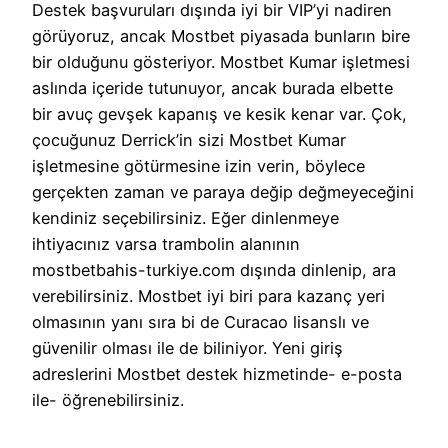
Destek başvuruları dışında iyi bir VIP’yi nadiren
görüyoruz, ancak Mostbet piyasada bunların bire
bir olduğunu gösteriyor. Mostbet Kumar işletmesi
aslında içeride tutunuyor, ancak burada elbette
bir avuç gevşek kapanış ve kesik kenar var. Çok,
çocuğunuz Derrick’in sizi Mostbet Kumar
işletmesine götürmesine izin verin, böylece
gerçekten zaman ve paraya değip değmeyeceğini
kendiniz seçebilirsiniz. Eğer dinlenmeye
ihtiyacınız varsa trambolin alanının
mostbetbahis-turkiye.com dışında dinlenip, ara
verebilirsiniz. Mostbet iyi biri para kazanç yeri
olmasının yanı sıra bi de Curacao lisanslı ve
güvenilir olması ile de biliniyor. Yeni giriş
adreslerini Mostbet destek hizmetinde- e-posta
ile- öğrenebilirsiniz.