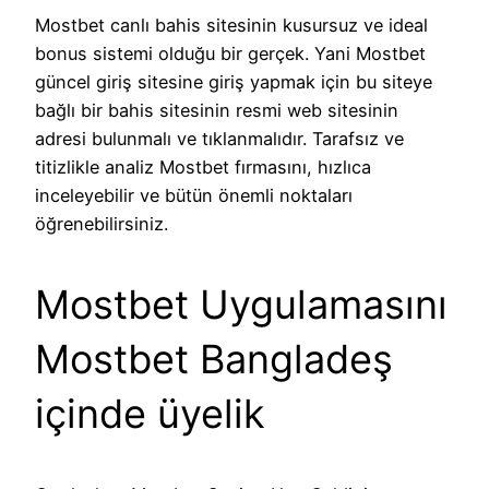
Mostbet canlı bahis sitesinin kusursuz ve ideal
bonus sistemi olduğu bir gerçek. Yani Mostbet
güncel giriş sitesine giriş yapmak için bu siteye
bağlı bir bahis sitesinin resmi web sitesinin
adresi bulunmalı ve tıklanmalıdır. Tarafsız ve
titizlikle analiz Mostbet fırmasını, hızlıca
inceleyebilir ve bütün önemli noktaları
öğrenebilirsiniz.
Mostbet Uygulamasını
Mostbet Bangladeş
içinde üyelik