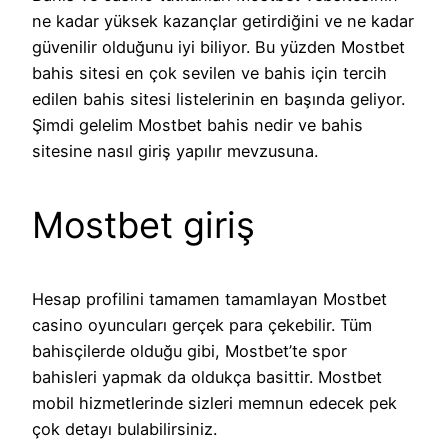
ne kadar yüksek kazançlar getirdiğini ve ne kadar
güvenilir olduğunu iyi biliyor. Bu yüzden Mostbet
bahis sitesi en çok sevilen ve bahis için tercih
edilen bahis sitesi listelerinin en başında geliyor.
Şimdi gelelim Mostbet bahis nedir ve bahis
sitesine nasıl giriş yapılır mevzusuna.
Mostbet giriş
Hesap profilini tamamen tamamlayan Mostbet
casino oyuncuları gerçek para çekebilir. Tüm
bahisçilerde olduğu gibi, Mostbet’te spor
bahisleri yapmak da oldukça basittir. Mostbet
mobil hizmetlerinde sizleri memnun edecek pek
çok detayı bulabilirsiniz.