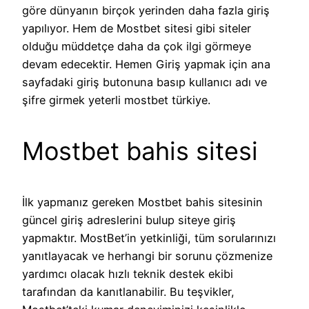
göre dünyanın birçok yerinden daha fazla giriş
yapılıyor. Hem de Mostbet sitesi gibi siteler
olduğu müddetçe daha da çok ilgi görmeye
devam edecektir. Hemen Giriş yapmak için ana
sayfadaki giriş butonuna basıp kullanıcı adı ve
şifre girmek yeterli mostbet türkiye.
Mostbet bahis sitesi
İlk yapmanız gereken Mostbet bahis sitesinin
güncel giriş adreslerini bulup siteye giriş
yapmaktır. MostBet’in yetkinliği, tüm sorularınızı
yanıtlayacak ve herhangi bir sorunu çözmenize
yardımcı olacak hızlı teknik destek ekibi
tarafından da kanıtlanabilir. Bu teşvikler,