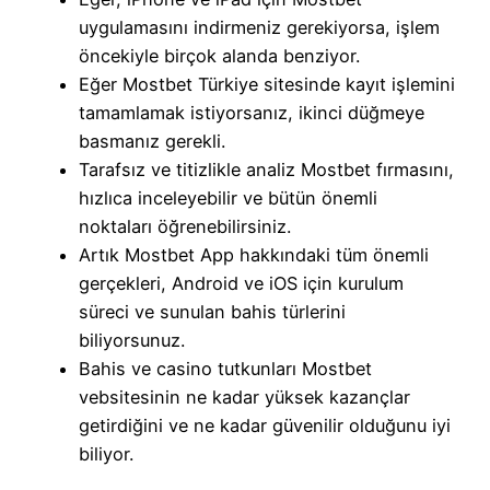
uygulamasını indirmeniz gerekiyorsa, işlem
öncekiyle birçok alanda benziyor.
Eğer Mostbet Türkiye sitesinde kayıt işlemini
tamamlamak istiyorsanız, ikinci düğmeye
basmanız gerekli.
Tarafsız ve titizlikle analiz Mostbet fırmasını,
hızlıca inceleyebilir ve bütün önemli
noktaları öğrenebilirsiniz.
Artık Mostbet App hakkındaki tüm önemli
gerçekleri, Android ve iOS için kurulum
süreci ve sunulan bahis türlerini
biliyorsunuz.
Bahis ve casino tutkunları Mostbet
vebsitesinin ne kadar yüksek kazançlar
getirdiğini ve ne kadar güvenilir olduğunu iyi
biliyor.