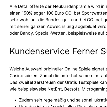
Alle Detailofferte der Neukundenprämie wird in
einen 150% sogar 100 Euro GG. bet Sportwetten 
sehr wohl auf die Bundesliga kann bei GG. bet 
mit seiner ganzen Abwechslung abgebildet wird.
oder Bandy. Special-Wetten, beispielsweise auf
Kundenservice Ferner S
Welche Auswahl origineller Online Spiele eigne
Casinospielen. Zumal die unterhaltsamen Instan
Das Zweifel zerstreuen der Gratis Testspiele k
wie beispielsweise NetEnt, Betsoft, Microgaming,
Zudem sein regelmäßig und saisonal lukrativ
Und das ist ein Aspekt, allen Dir viele ren