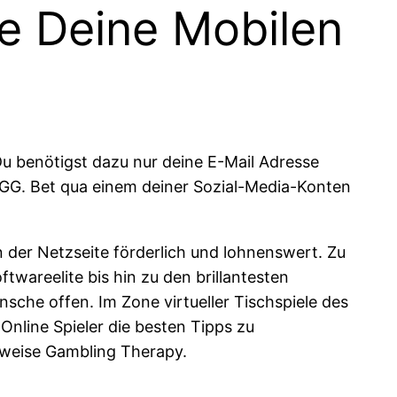
le Deine Mobilen
. Du benötigst dazu nur deine E-Mail Adresse
r GG. Bet qua einem deiner Sozial-Media-Konten
n der Netzseite förderlich und lohnenswert. Zu
twareelite bis hin zu den brillantesten
nsche offen. Im Zone virtueller Tischspiele des
nline Spieler die besten Tipps zu
lsweise Gambling Therapy.