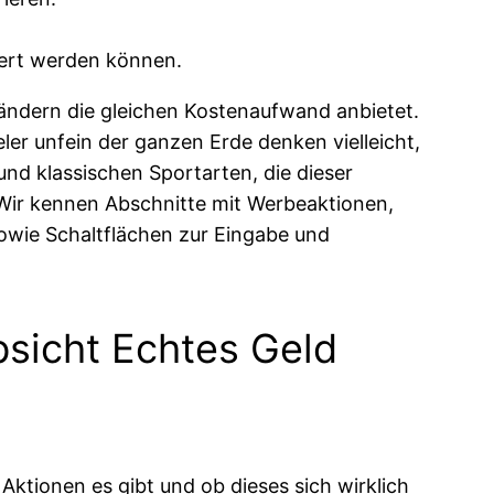
biert werden können.
 Ländern die gleichen Kostenaufwand anbietet.
ler unfein der ganzen Erde denken vielleicht,
und klassischen Sportarten, die dieser
 Wir kennen Abschnitte mit Werbeaktionen,
owie Schaltflächen zur Eingabe und
bsicht Echtes Geld
ktionen es gibt und ob dieses sich wirklich