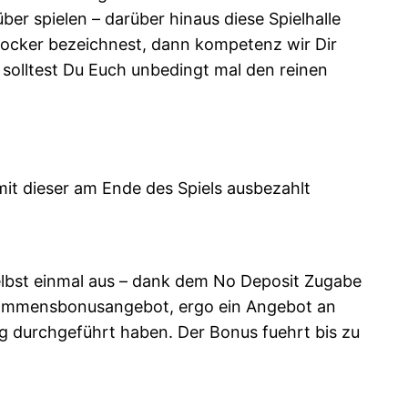
er spielen – darüber hinaus diese Spielhalle
s Zocker bezeichnest, dann kompetenz wir Dir
solltest Du Euch unbedingt mal den reinen
it dieser am Ende des Spiels ausbezahlt
 selbst einmal aus – dank dem No Deposit Zugabe
llkommensbonusangebot, ergo ein Angebot an
ung durchgeführt haben. Der Bonus fuehrt bis zu