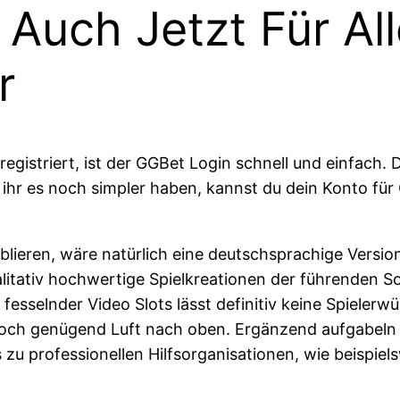
 Auch Jetzt Für Al
r
r registriert, ist der GGBet Login schnell und einfach
t ihr es noch simpler haben, kannst du dein Konto fü
blieren, wäre natürlich eine deutschsprachige Versio
itativ hochwertige Spielkreationen der führenden Sof
esselnder Video Slots lässt definitiv keine Spielerwü
och genügend Luft nach oben. Ergänzend aufgabeln O
zu professionellen Hilfsorganisationen, wie beispie