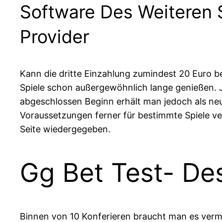
Software Des Weiteren 
Provider
Kann die dritte Einzahlung zumindest 20 Euro 
Spiele schon außergewöhnlich lange genießen. Ja 
abgeschlossen Beginn erhält man jedoch als ne
Voraussetzungen ferner für bestimmte Spiele ve
Seite wiedergegeben.
Gg Bet Test- De
Binnen von 10 Konferieren braucht man es ver