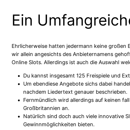
Ein Umfangreic
Ehrlicherweise hatten jedermann keine großen E
wir allein angesichts des Anbieternamens gehoff
Online Slots. Allerdings ist auch die Auswahl w
Du kannst insgesamt 125 Freispiele und E
Um ebendiese Angebote sichs dabei handelt
nachdem Liedertext genauer beschrieben.
Fernmündlich wird allerdings auf keinen fa
Großbritannien an.
Natürlich sind doch auch viele innovative 
Gewinnmöglichkeiten bieten.