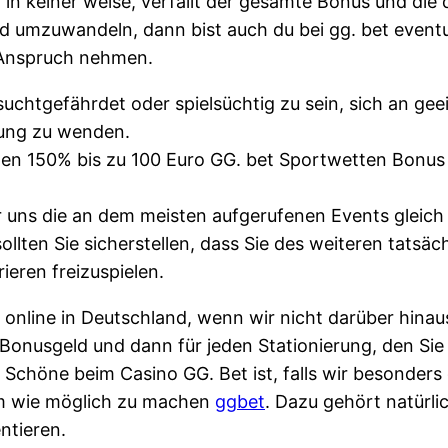
 in keiner weise, verfällt der gesamte Bonus und die
eld umzuwandeln, dann bist auch du bei gg. bet event
 Anspruch nehmen.
uchtgefährdet oder spielsüchtig zu sein, sich an gee
bung zu wenden.
inen 150% bis zu 100 Euro GG. bet Sportwetten Bonus
ser uns die an dem meisten aufgerufenen Events gleich
llten Sie sicherstellen, dass Sie des weiteren tatsäc
eren freizuspielen.
s online in Deutschland, wenn wir nicht darüber hin
Bonusgeld und dann für jeden Stationierung, den Sie t
Schöne beim Casino GG. Bet ist, falls wir besonders
hm wie möglich zu machen
ggbet
. Dazu gehört natürlic
tieren.