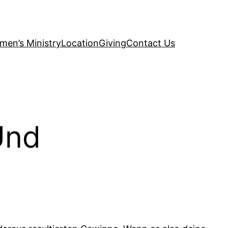
en’s Ministry
Location
Giving
Contact Us
Und