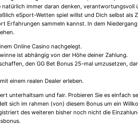
e natürlich immer daran denken, verantwortungsvoll üb
eßlich eSport-Wetten spiel willst und Dich selbst al
port Erfahrungen sammeln kannst. In dem Niedergang 
iehen.
einem Online Casino nachgelegt.
ewinne ist abhängig von der Höhe deiner Zahlung.
schaffen, den GG Bet Bonus 25-mal umzusetzen, dam
it einem realen Dealer erleben.
tiert unterhaltsam und fair. Probieren Sie es einfach
handelt sich im rahmen (von) diesem Bonus um ein Wi
egistriert des weiteren bisher noch nicht die Einzahl
gsbonus.