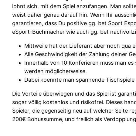
lohnt sich, mit dem Spiel anzufangen. Man sollt
weist daher genau darauf hin. Wenn Ihr ausschli
garantieren, dass Du positive gg. bet Sport Es
eSport-Buchmacher wie auch gg. bet nachvollz
Mittweile hat der Lieferant aber noch qua 
Alle Geschwindigkeit der Zahlung deiner G
Innerhalb von 10 Konferieren muss man es 
werden möglicherweise.
Dabei koennte man spannende Tischspiele m
Die Vorteile überwiegen und das Spiel ist garan
sogar völlig kostenlos und risikofrei. Dieses 
Spieler, die gegenseitig neu auf welcher Seite r
200€ Bonussumme, und freilich als Verdopplun