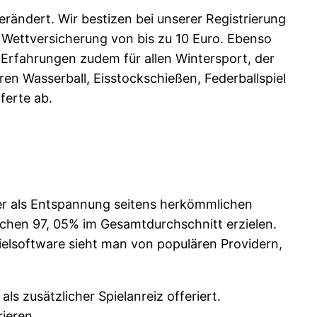
rändert. Wir bestizen bei unserer Registrierung
 Wettversicherung von bis zu 10 Euro. Ebenso
 Erfahrungen zudem für allen Wintersport, der
en Wasserball, Eisstockschießen, Federballspiel
ferte ab.
der als Entspannung seitens herkömmlichen
ichen 97, 05% im Gesamtdurchschnitt erzielen.
ielsoftware sieht man von populären Providern,
s zusätzlicher Spielanreiz offeriert.
ieren.