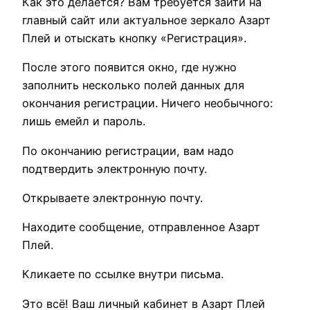
Как это делается? Вам требуется зайти на
главный сайт или актуальное зеркало Азарт
Плей и отыскать кнопку «Регистрация».
После этого появится окно, где нужно
заполнить несколько полей данных для
окончания регистрации. Ничего необычного:
лишь емейл и пароль.
По окончанию регистрации, вам надо
подтвердить электронную почту.
Открываете электронную почту.
Находите сообщение, отправленное Азарт
Плей.
Кликаете по ссылке внутри письма.
Это всё! Ваш личный кабинет в Азарт Плей