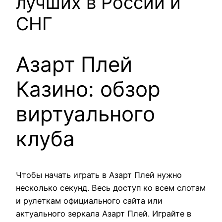
лучших в России и
СНГ
Азарт Плей
Казино: обзор
виртуального
клуба
Чтобы начать играть в Азарт Плей нужно
несколько секунд. Весь доступ ко всем слотам
и рулеткам официального сайта или
актуального зеркала Азарт Плей. Играйте в