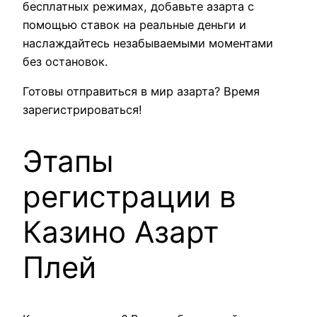
бесплатных режимах, добавьте азарта с
помощью ставок на реальные деньги и
наслаждайтесь незабываемыми моментами
без остановок.
Готовы отправиться в мир азарта? Время
зарегистрироваться!
Этапы
регистрации в
Казино Азарт
Плей