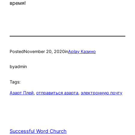
время!
Posted
November 20, 2020
in
Aplay Казино
by
admin
Tags:
Азарт Плей
, 
отправиться азарта
, 
электронную почту
Successful Word Church