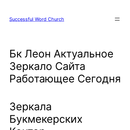
Skip
to
Successful Word Church
content
Бк Леон Актуальное
Зеркало Сайта
Работающее Сегодня
Зеркала
Букмекерских