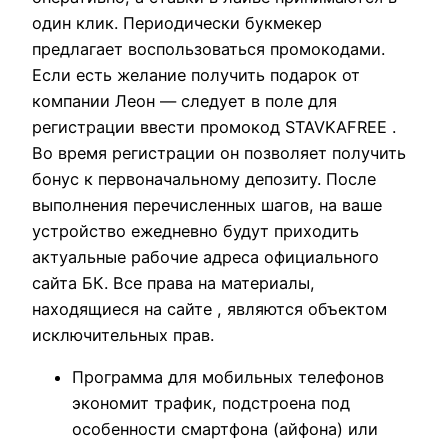
один клик. Периодически букмекер
предлагает воспользоваться промокодами.
Если есть желание получить подарок от
компании Леон — следует в поле для
регистрации ввести промокод STAVKAFREE .
Во время регистрации он позволяет получить
бонус к первоначальному депозиту. После
выполнения перечисленных шагов, на ваше
устройство ежедневно будут приходить
актуальные рабочие адреса официального
сайта БК. Все права на материалы,
находящиеся на сайте , являются объектом
исключительных прав.
Программа для мобильных телефонов
экономит трафик, подстроена под
особенности смартфона (айфона) или