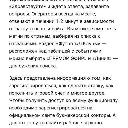
«Здравствуйте» и ждете ответа, задавайте
вопросы. Операторы всегда на месте,
отвечают в течении 1-2 минут в зависимости
от загруженности сайта. Вы можете смотреть
матчи по странам, выбирая из списка с
названиями. Раздел «Футбол»/»Клубы» —
расположен над таблицей с событиями,
можно выбрать «ПРЯМОЙ ЭФИР» и «Линия» —
для сужения поиска.
Здесь представлена информация о том, как
зарегистрироваться, как сделать ставку, как
пополнить игровой счет и многое другое.
Чтобы получить доступ ко всему функционалу,
необходимо зарегистрироваться на
официальном сайте букмекерской конторы. А
для этого нужно найти рабочее зеркало