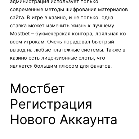
администрация использует только
современные методы шифрования материалов
сайта. В игре в казино, и не только, одна
ставка может изменить жизнь к лучшему.
Mostbet – букмекерская контора, лояльная ко
всем игрокам. Очень порадовал быстрый
вывод на любые платежные системы. Также в
казино есть лицензионные слоты, что
является большим плюсом для фанатов.
Мостбет
Регистрация
Нового Аккаунта