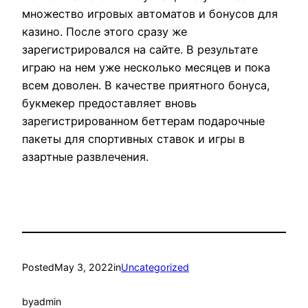
множество игровых автоматов и бонусов для
казино. После этого сразу же
зарегистрировался на сайте. В результате
играю на нем уже несколько месяцев и пока
всем доволен. В качестве приятного бонуса,
букмекер предоставляет вновь
зарегистрированном беттерам подарочные
пакеты для спортивных ставок и игры в
азартные развлечения.
Posted
May 3, 2022
in
Uncategorized
by
admin