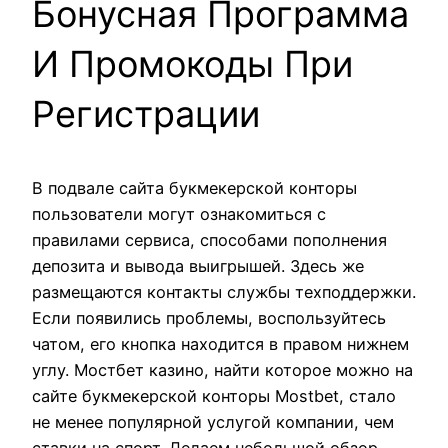
Бонусная Программа
И Промокоды При
Регистрации
В подвале сайта букмекерской конторы
пользователи могут ознакомиться с
правилами сервиса, способами пополнения
депозита и вывода выигрышей. Здесь же
размещаются контакты службы техподдержки.
Если появились проблемы, воспользуйтесь
чатом, его кнопка находится в правом нижнем
углу. Мостбет казино, найти которое можно на
сайте букмекерской конторы Mostbet, стало
не менее популярной услугой компании, чем