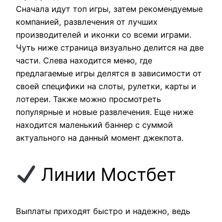
Сначала идут топ игры, затем рекомендуемые
компанией, развлечения от лучших
производителей и иконки со всеми играми.
Чуть ниже страница визуально делится на две
части. Слева находится меню, где
предлагаемые игры делятся в зависимости от
своей специфики на слоты, рулетки, карты и
лотереи. Также можно просмотреть
популярные и новые развлечения. Еще ниже
находится маленький баннер с суммой
актуального на данный момент джекпота.
Линии Мостбет
Выплаты приходят быстро и надежно, ведь