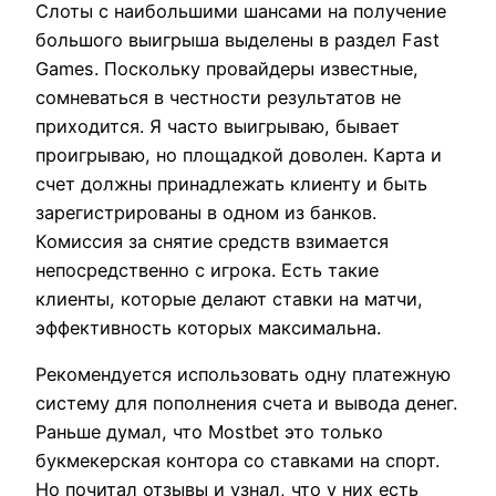
Слоты с наибольшими шансами на получение
большого выигрыша выделены в раздел Fast
Games. Поскольку провайдеры известные,
сомневаться в честности результатов не
приходится. Я часто выигрываю, бывает
проигрываю, но площадкой доволен. Карта и
счет должны принадлежать клиенту и быть
зарегистрированы в одном из банков.
Комиссия за снятие средств взимается
непосредственно с игрока. Есть такие
клиенты, которые делают ставки на матчи,
эффективность которых максимальна.
Рекомендуется использовать одну платежную
систему для пополнения счета и вывода денег.
Раньше думал, что Mostbet это только
букмекерская контора со ставками на спорт.
Но почитал отзывы и узнал, что у них есть